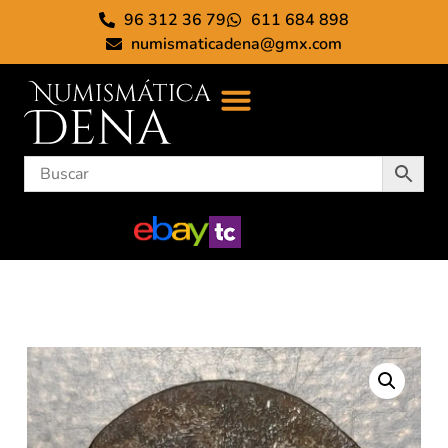
96 312 36 79
611 684 898
numismaticadena@gmx.com