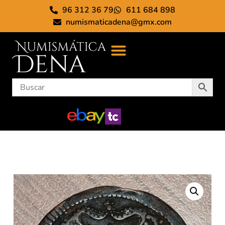
96 312 36 79
611 684 898
numismaticadena@gmx.com