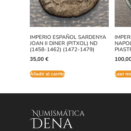
IMPERIO ESPAÑOL SARDENYA
IMPER
JOAN II DINER (PITXOL) ND
NAPOLI
(1458-1462) (1472-1479)
PIAST
35,00
€
100,0
Añadir al carrito
Leer m