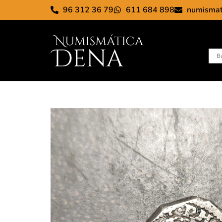
96 312 36 79
611 684 898
numisma