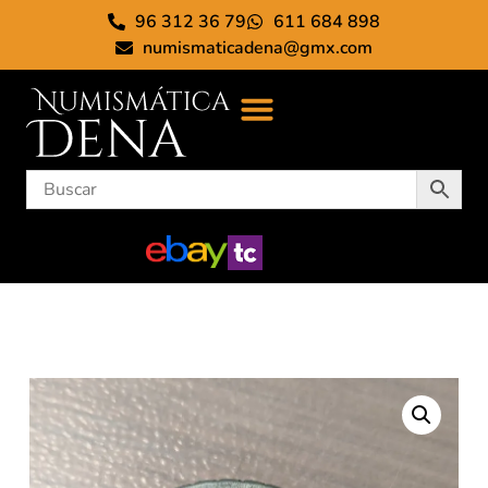
96 312 36 79
611 684 898
numismaticadena@gmx.com