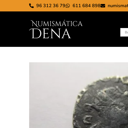
96 312 36 79
611 684 898
numisma