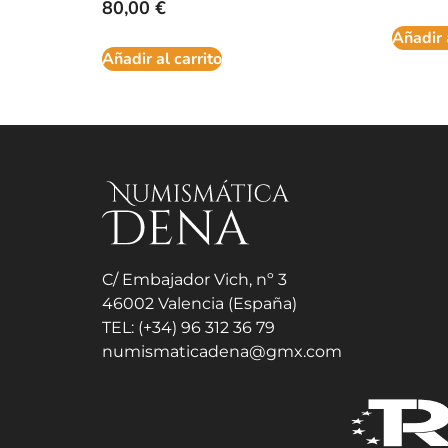
80,00
€
Añadir 
Añadir al carrito
C/ Embajador Vich, nº 3
46002 Valencia (España)
TEL: (+34) 96 312 36 79
numismaticadena@gmx.com