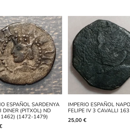
IO ESPAÑOL SARDENYA
IMPERIO ESPAÑOL NAP
I DINER (PITXOL) ND
FELIPE IV 3 CAVALLI 163
-1462) (1472-1479)
25,00
€
€