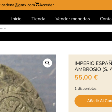
ticadena@gmx.com
Acceder
Inicio
Tienda
Vender monedas
Conta
IMPERIO ESPAÑO
AMBROSIO (S.
55,00
€
1 disponibles
Añadir Al Carr