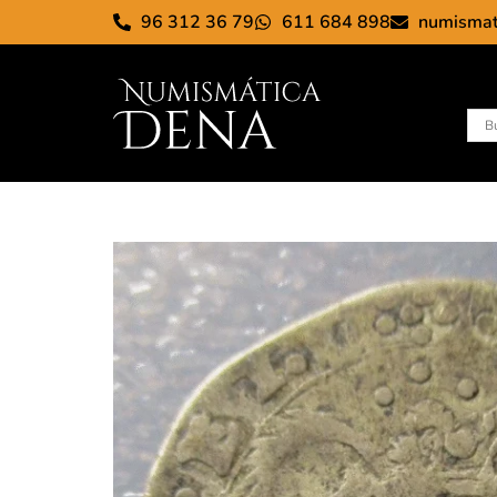
96 312 36 79
611 684 898
numisma