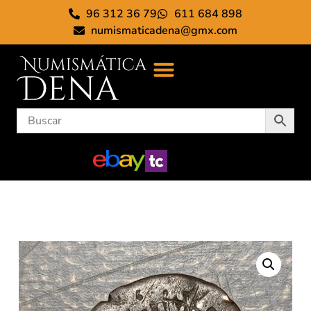
96 312 36 79
611 684 898
numismaticadena@gmx.com