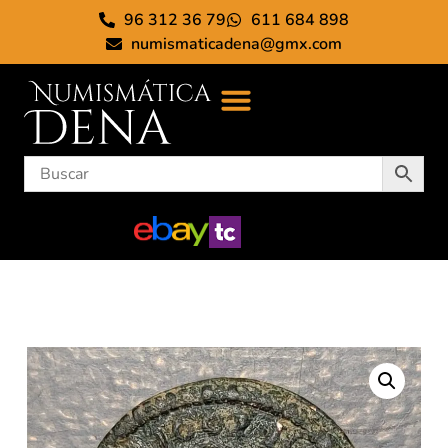
96 312 36 79
611 684 898
numismaticadena@gmx.com