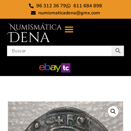
96 312 36 79
611 684 898
numismaticadena@gmx.com