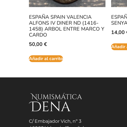
ESPAÑA SPAIN VALENCIA
ESPA
ALFONS IV DINER ND (1416-
SENY
1458) ARBOL ENTRE MARCO Y
14,00
CARDO
50,00
€
Añadir 
Añadir al carrito
C/ Embajador Vich, nº 3