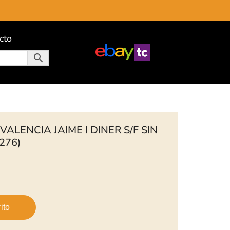
cto
ALENCIA JAIME I DINER S/F SIN
276)
ito