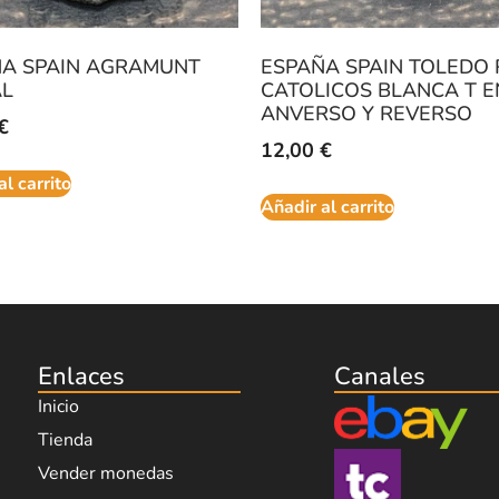
ÑA SPAIN AGRAMUNT
ESPAÑA SPAIN TOLEDO 
AL
CATOLICOS BLANCA T E
ANVERSO Y REVERSO
€
12,00
€
al carrito
Añadir al carrito
Enlaces
Canales
Inicio
Tienda
Vender monedas