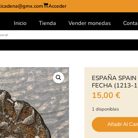
ticadena@gmx.com
Acceder
Inicio
Tienda
Vender monedas
Conta
ESPAÑA SPAIN V
FECHA (1213-1
15,00
€
1 disponibles
Añadir Al Carr