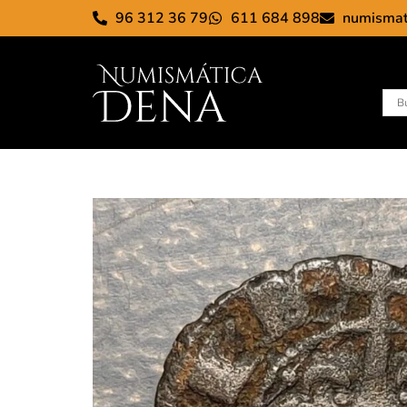
96 312 36 79
611 684 898
numisma