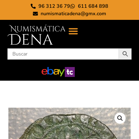
96 312 36 79
611 684 898
numismaticadena@gmx.com