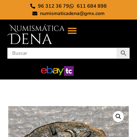
96 312 36 79
611 684 898
numismaticadena@gmx.com