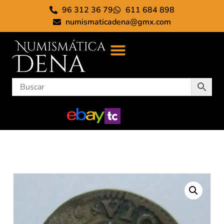
96 312 36 79
611 684 898
numismaticadena@gmx.com