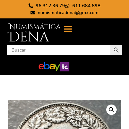
96 312 36 79
611 684 898
numismaticadena@gmx.com