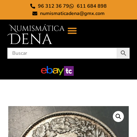
96 312 36 79
611 684 898
numismaticadena@gmx.com