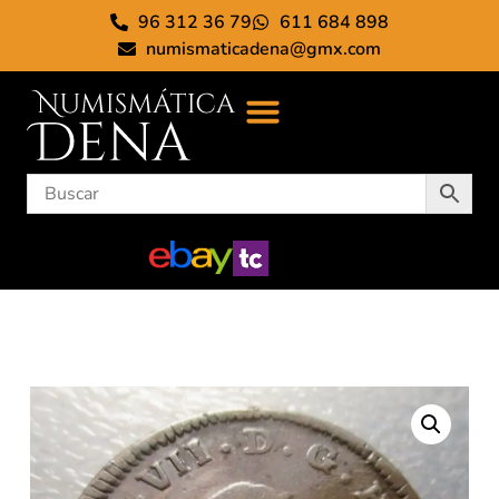
96 312 36 79
611 684 898
numismaticadena@gmx.com