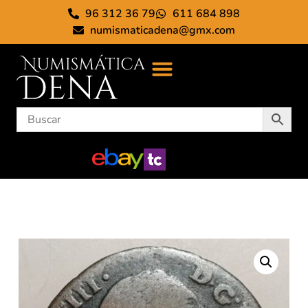
96 312 36 79
611 684 898
numismaticadena@gmx.com