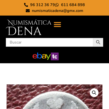
96 312 36 79
611 684 898
numismaticadena@gmx.com