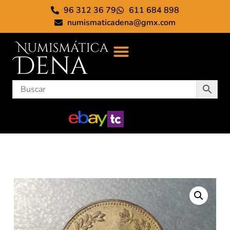
96 312 36 79
611 684 898
numismaticadena@gmx.com