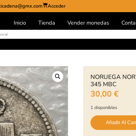
ticadena@gmx.com
Acceder
Inicio
Tienda
Vender monedas
Conta
NORUEGA NORW
345 MBC
30,00
€
1 disponibles
Añadir Al Carr