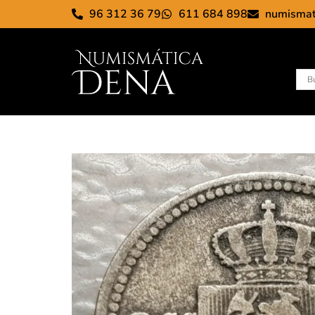
96 312 36 79
611 684 898
numisma