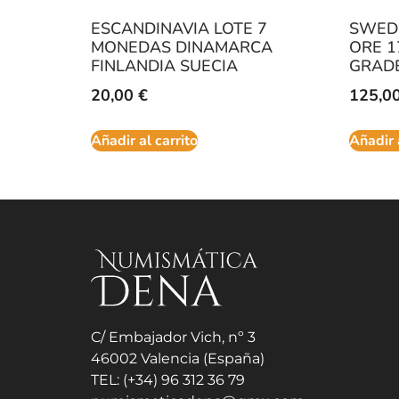
ESCANDINAVIA LOTE 7
SWEDE
MONEDAS DINAMARCA
ORE 1
FINLANDIA SUECIA
GRAD
20,00
€
125,0
Añadir al carrito
Añadir 
C/ Embajador Vich, nº 3
46002 Valencia (España)
TEL: (+34) 96 312 36 79