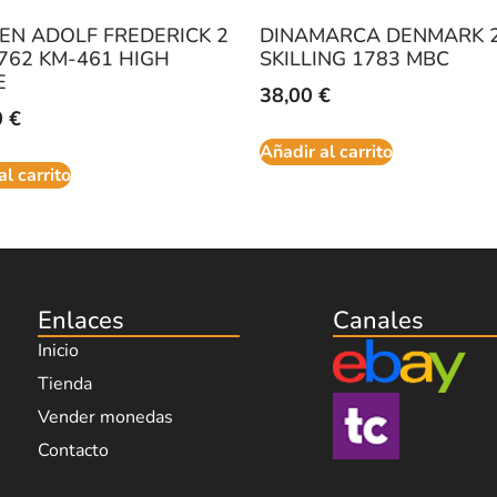
N ADOLF FREDERICK 2
DINAMARCA DENMARK 
762 KM-461 HIGH
SKILLING 1783 MBC
E
38,00
€
0
€
Añadir al carrito
al carrito
Enlaces
Canales
Inicio
Tienda
Vender monedas
Contacto