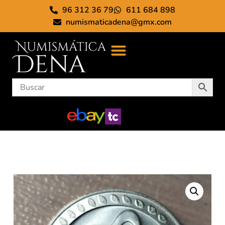
96 312 36 79
611 684 898
numismaticadena@gmx.com