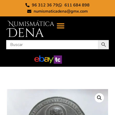
96 312 36 79
611 684 898
numismaticadena@gmx.com