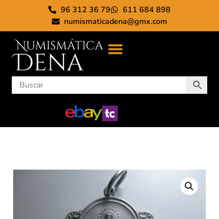
96 312 36 79
611 684 898
numismaticadena@gmx.com