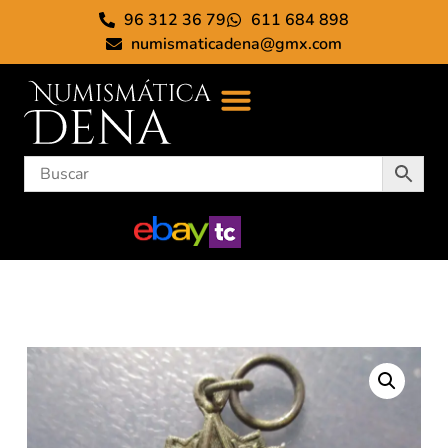
96 312 36 79
611 684 898
numismaticadena@gmx.com