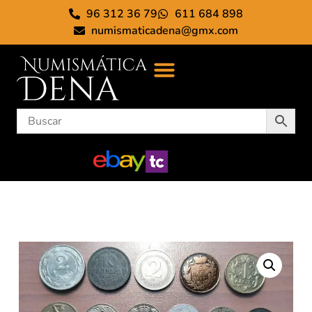
96 312 36 79
611 684 898
numismaticadena@gmx.com