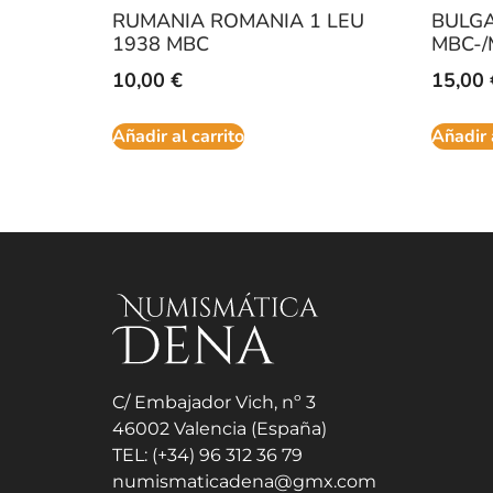
RUMANIA ROMANIA 1 LEU
BULGA
1938 MBC
MBC-
10,00
€
15,00
Añadir al carrito
Añadir 
C/ Embajador Vich, nº 3
46002 Valencia (España)
TEL: (+34) 96 312 36 79
numismaticadena@gmx.com