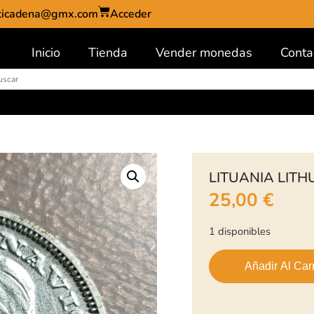
ticadena@gmx.com
Acceder
Inicio
Tienda
Vender monedas
Conta
LITUANIA LITH
25,00
€
1 disponibles
Añadir Al Carr