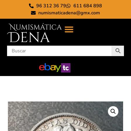
96 312 36 79
611 684 898
numismaticadena@gmx.com