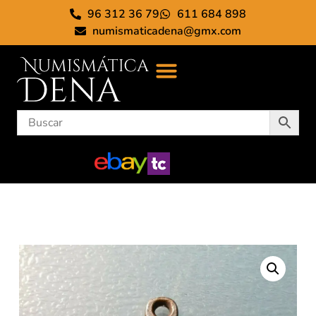
96 312 36 79
611 684 898
numismaticadena@gmx.com