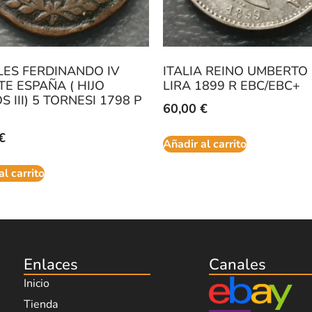
ES FERDINANDO IV
ITALIA REINO UMBERTO 
TE ESPAÑA ( HIJO
LIRA 1899 R EBC/EBC+
 III) 5 TORNESI 1798 P
60,00
€
€
Añadir al carrito
al carrito
Enlaces
Canales
Inicio
Tienda