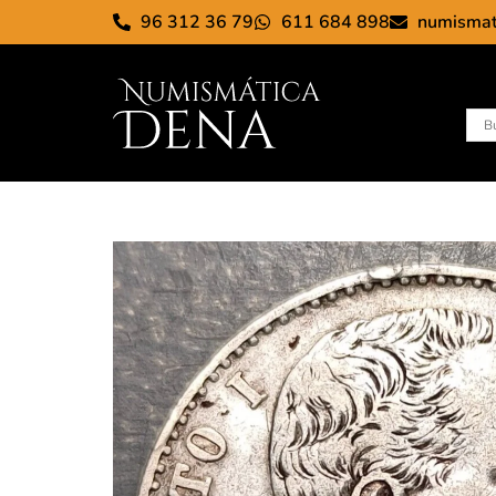
96 312 36 79
611 684 898
numisma