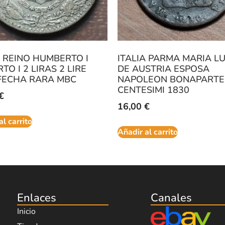
A REINO HUMBERTO I
ITALIA PARMA MARIA LU
TO I 2 LIRAS 2 LIRE
DE AUSTRIA ESPOSA
FECHA RARA MBC
NAPOLEON BONAPARTE
CENTESIMI 1830
€
16,00
€
al carrito
Añadir al carrito
Enlaces
Canales
Inicio