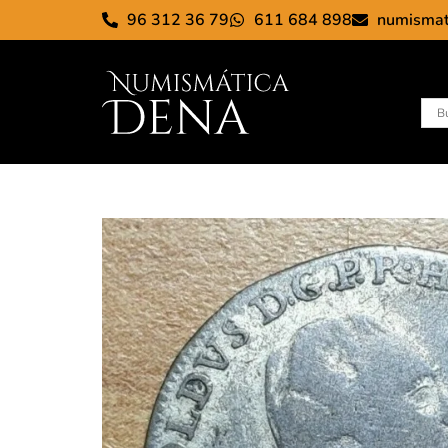
96 312 36 79
611 684 898
numisma