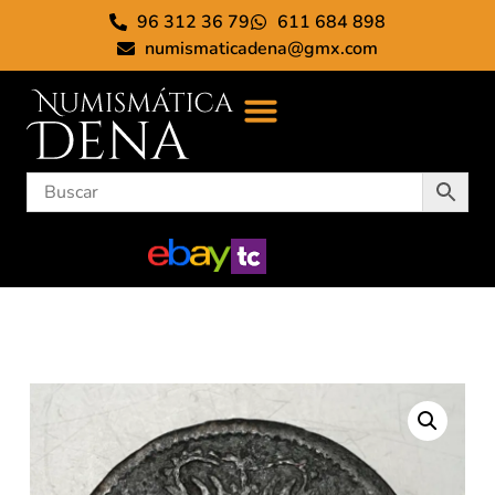
96 312 36 79
611 684 898
numismaticadena@gmx.com