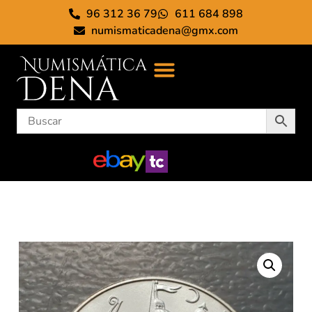
96 312 36 79
611 684 898
numismaticadena@gmx.com