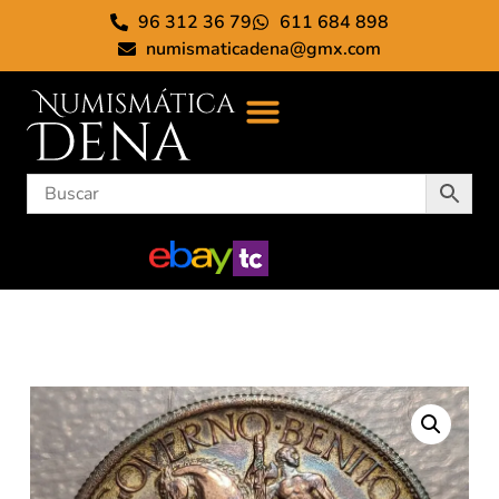
96 312 36 79
611 684 898
numismaticadena@gmx.com