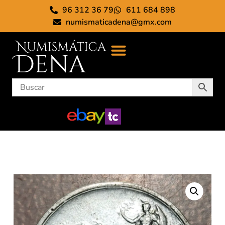
96 312 36 79
611 684 898
numismaticadena@gmx.com