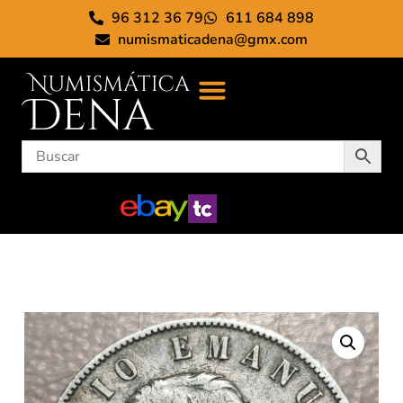
96 312 36 79
611 684 898
numismaticadena@gmx.com