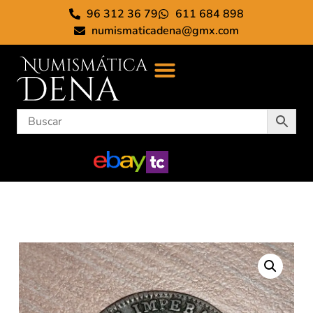
96 312 36 79
611 684 898
numismaticadena@gmx.com