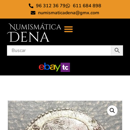
96 312 36 79
611 684 898
numismaticadena@gmx.com