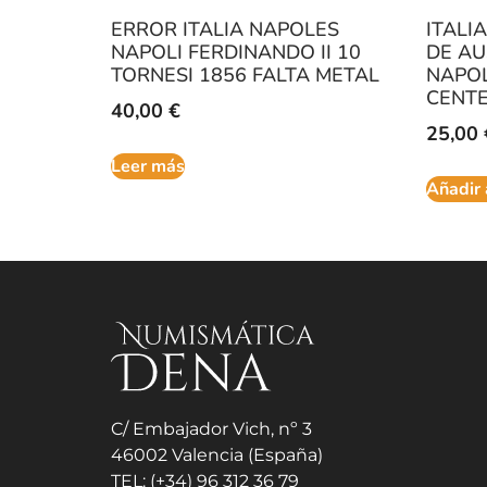
ERROR ITALIA NAPOLES
ITALI
NAPOLI FERDINANDO II 10
DE AU
TORNESI 1856 FALTA METAL
NAPO
CENTE
40,00
€
25,00
Leer más
Añadir 
C/ Embajador Vich, nº 3
46002 Valencia (España)
TEL: (+34) 96 312 36 79