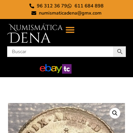
96 312 36 79
611 684 898
numismaticadena@gmx.com