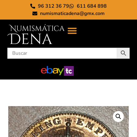
96 312 36 79
611 684 898
numismaticadena@gmx.com