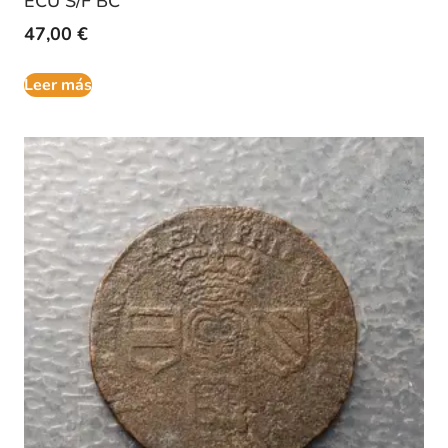
ECU S/F BC
47,00
€
Leer más