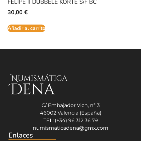
FELIPE II DUBBELE KORTE S/F BC
30,00
€
Añadir al carrito
C/ Embajador Vich, nº 3
46002 Valencia (España)
TEL: (+34) 96 312 36 79
numismaticadena@gmx.com
Enlaces