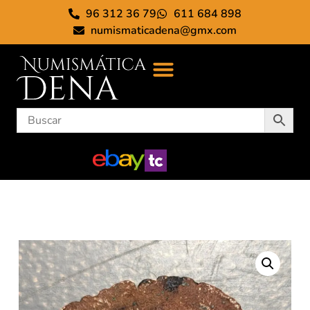
96 312 36 79
611 684 898
numismaticadena@gmx.com