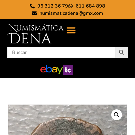
96 312 36 79
611 684 898
numismaticadena@gmx.com