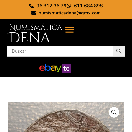
96 312 36 79
611 684 898
numismaticadena@gmx.com