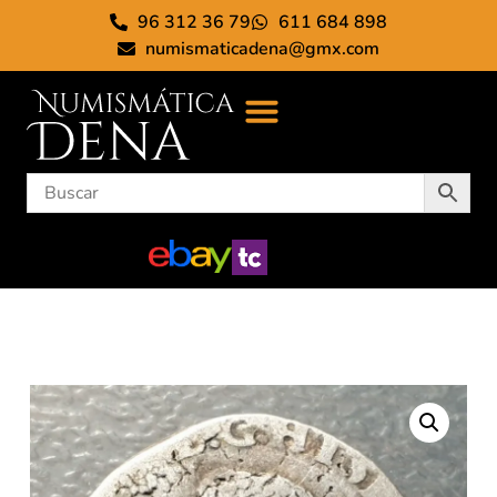
96 312 36 79
611 684 898
numismaticadena@gmx.com