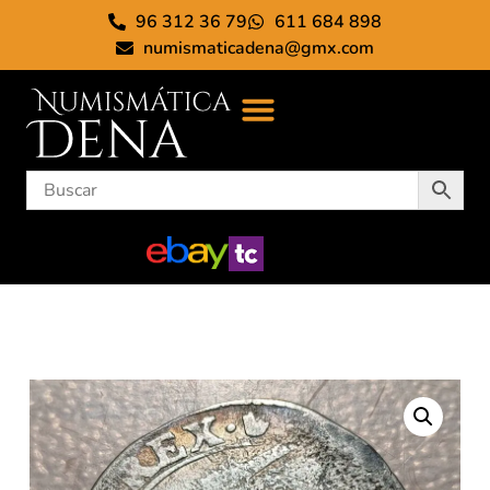
96 312 36 79
611 684 898
numismaticadena@gmx.com