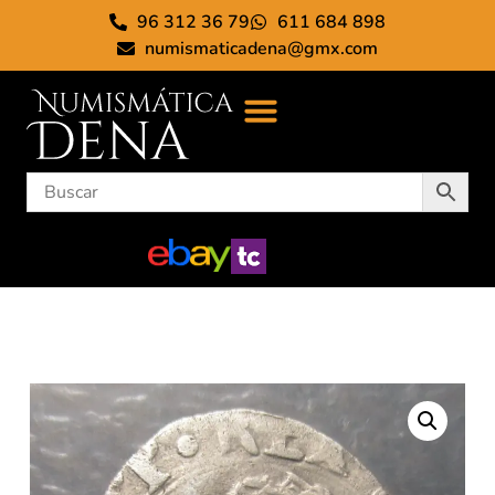
96 312 36 79
611 684 898
numismaticadena@gmx.com