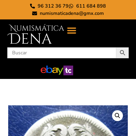
96 312 36 79
611 684 898
numismaticadena@gmx.com