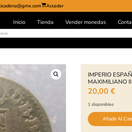
ticadena@gmx.com
Acceder
Inicio
Tienda
Vender monedas
Conta
IMPERIO ESPA
MAXIMILIANO I
20,00
€
1 disponibles
Añadir Al Carr