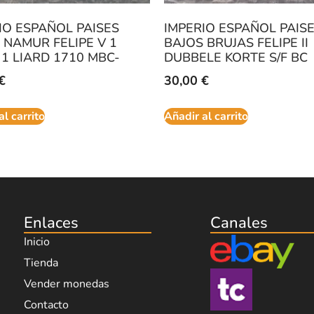
IO ESPAÑOL PAISES
IMPERIO ESPAÑOL PAIS
 NAMUR FELIPE V 1
BAJOS BRUJAS FELIPE II
1 LIARD 1710 MBC-
DUBBELE KORTE S/F BC
€
30,00
€
al carrito
Añadir al carrito
Enlaces
Canales
Inicio
Tienda
Vender monedas
Contacto