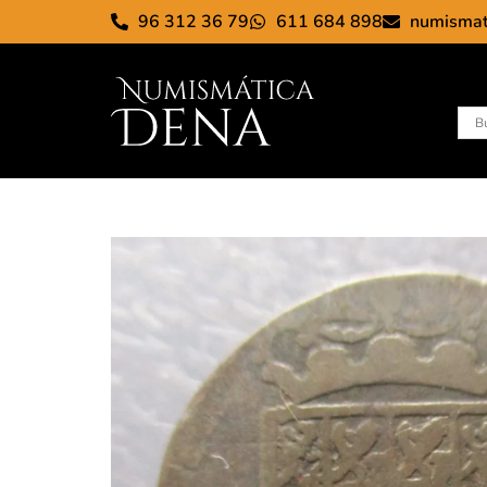
96 312 36 79
611 684 898
numisma