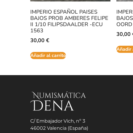
IMPERIO ESPAÑOL PAISES
IMPER
BAJOS PROB AMBERES FELIPE
BAJOS
II 1/10 FILIPSDAALDER -ECU
OORD 
1563
30,00
30,00
€
Añadir 
Añadir al carrito
C/ Embajador Vich, nº 3
46002 Valencia (España)