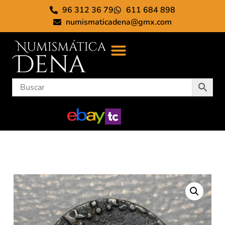
96 312 36 79
611 684 898
numismaticadena@gmx.com