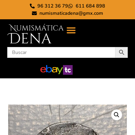
96 312 36 79
611 684 898
numismaticadena@gmx.com